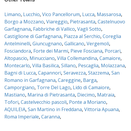
Limano
,
Lucchio
,
Vico Pancellorum
,
Lucca
,
Massarosa
,
Borgo a Mozzano
,
Viareggio
,
Pietrasanta
,
Castelnuovo
Garfagnana
,
Fabbriche di Vallico
,
Vagli Sotto
,
Castiglione di Garfagnana
,
Piazza al Serchio
,
Coreglia
Antelminelli
,
Giuncugnano
,
Gallicano
,
Vergemoli
,
Fosciandora
,
Forte dei Marmi
,
Pieve Fosciana
,
Porcari
,
Altopascio
,
Minucciano
,
Villa Collemandina
,
Camaiore
,
Montecarlo
,
Villa Basilica
,
Sillano
,
Pescaglia
,
Molazzana
,
Bagni di Lucca
,
Capannori
,
Seravezza
,
Stazzema
,
San
Romano in Garfagnana
,
Careggine
,
Barga
,
Camporgiano
,
Torre Del Lago
,
Lido di Camaiore
,
Mastiano
,
Marina di Pietrasanta
,
Diecimo
,
Matraia
,
Tofori
,
Castelvecchio pascoli
,
Ponte a Moriano
,
AQUILEIA
,
San Martino in Freddana
,
Vittoria Apuana
,
Roma Imperiale
,
Caranna
,