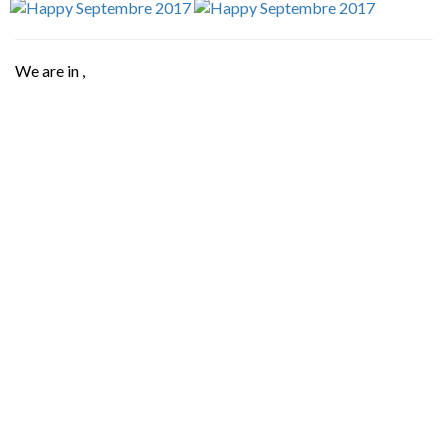
We are in
,