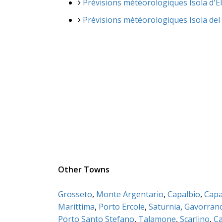
Prévisions météorologiques Isola d'E
Prévisions météorologiques Isola del 
Other Towns
Grosseto
,
Monte Argentario
,
Capalbio
,
Capa
Marittima
,
Porto Ercole
,
Saturnia
,
Gavorran
Porto Santo Stefano
,
Talamone
,
Scarlino
,
Ca