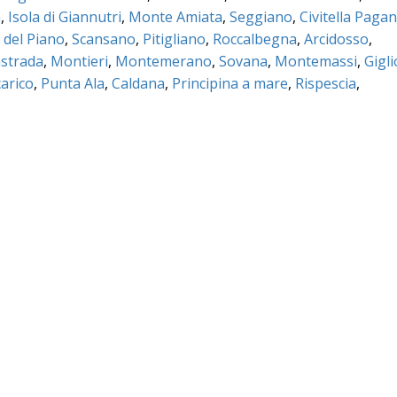
a
,
Isola di Giannutri
,
Monte Amiata
,
Seggiano
,
Civitella Pagan
 del Piano
,
Scansano
,
Pitigliano
,
Roccalbegna
,
Arcidosso
,
strada
,
Montieri
,
Montemerano
,
Sovana
,
Montemassi
,
Gigli
arico
,
Punta Ala
,
Caldana
,
Principina a mare
,
Rispescia
,