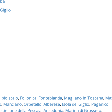
lba
Giglio
lbio scalo
,
Follonica
,
Fonteblanda
,
Magliano in Toscana
,
Ma
o
,
Manciano
,
Orbetello
,
Alberese
,
Isola del Giglio
,
Paganico
,
stiglione della Pescaia
,
Ansedonia
,
Marina di Grosseto
,