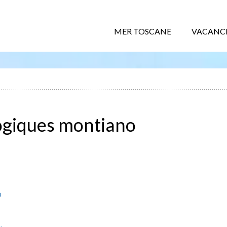
MER TOSCANE
VACANC
ogiques montiano
o