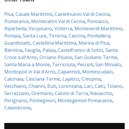
Pisa
,
Casale Marittimo
,
Castelnuovo Val di Cecina
,
Pomarance
,
Montecatini Val di Cecina
,
Ponsacco
,
Riparbella
,
Vicopisano
,
Volterra
,
Monteverdi Marittimo
,
Pomaia
,
Santa Luce
,
Tirrenia
,
Cascina
,
Pontedera
,
Guardistallo
,
Castellina Marittima
,
Marina di Pisa
,
Bientina
,
Fauglia
,
Palaia
,
Castelfranco di Sotto
,
Santa
Croce sull'Arno
,
Orciano Pisano
,
San Giuliano Terme
,
Santa Maria a Monte
,
Terricciola
,
Peccioli
,
San Miniato
,
Montopoli in Val d'Arno
,
Capannoli
,
Montescudaio
,
Calcinaia
,
Casciana Terme
,
Lajatico
,
Crespina
,
Vecchiano
,
Chianni
,
Buti
,
Lorenzana
,
Lari
,
Calci
,
Toiano
,
Serrazzano
,
Orentano
,
Casino di Terra
,
Navacchio
,
Perignano
,
Ponteginori
,
Montegemoli Pomarance
,
Calambrone
,