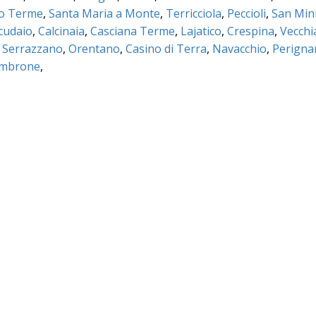
no Terme
,
Santa Maria a Monte
,
Terricciola
,
Peccioli
,
San Min
cudaio
,
Calcinaia
,
Casciana Terme
,
Lajatico
,
Crespina
,
Vecchi
,
Serrazzano
,
Orentano
,
Casino di Terra
,
Navacchio
,
Perigna
ambrone
,