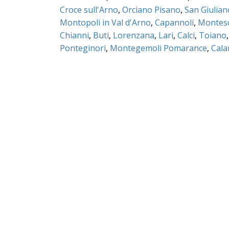
Croce sull'Arno
,
Orciano Pisano
,
San Giulia
Montopoli in Val d'Arno
,
Capannoli
,
Montes
Chianni
,
Buti
,
Lorenzana
,
Lari
,
Calci
,
Toiano
Ponteginori
,
Montegemoli Pomarance
,
Cal