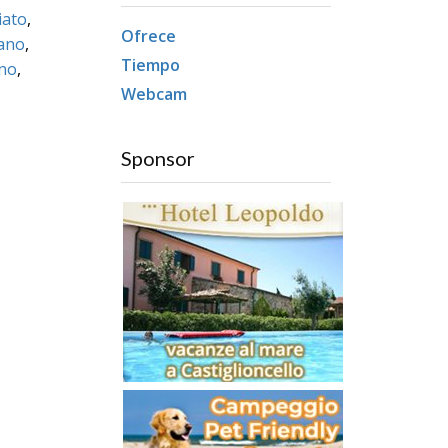
iato
,
Ofrece
ano
,
Tiempo
no
,
Webcam
Sponsor