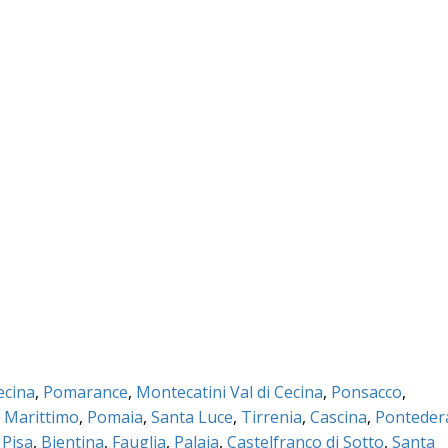
ecina
,
Pomarance
,
Montecatini Val di Cecina
,
Ponsacco
,
 Marittimo
,
Pomaia
,
Santa Luce
,
Tirrenia
,
Cascina
,
Ponteder
 Pisa
,
Bientina
,
Fauglia
,
Palaia
,
Castelfranco di Sotto
,
Santa