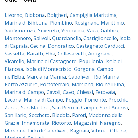
Livorno
,
Bibbona
,
Bolgheri
,
Campiglia Marittima
,
Marina di Bibbona
,
Piombino
,
Rosignano Marittimo
,
San Vincenzo
,
Suvereto
,
Venturina
,
Vada
,
Gabbro
,
Montenero
,
Salivoli
,
Quercianella
,
Castiglioncello
,
Isola
di Capraia
,
Cecina
,
Donoratico
,
Castagneto Carducci
,
Sassetta
,
Baratti
,
Elba
,
Collesalvetti
,
Antignano
,
Vicarello
,
Marina di Castagneto
,
Populonia
,
Isola di
Pianosa
,
Isola di Montecristo
,
Gorgona
,
Campo
nell'Elba
,
Marciana Marina
,
Capoliveri
,
Rio Marina
,
Porto Azzurro
,
Portoferraio
,
Marciana
,
Rio nell'Elba
,
Marina di Campo
,
Cavoli
,
Cavo
,
Chiessi
,
Fetovaia
,
Lacona
,
Marina di Campo
,
Poggio
,
Pomonte
,
Procchio
,
Zanca
,
San Martino
,
San Piero in Campo
,
Sant'Andrea
,
San Ilario
,
Seccheto
,
Biodola
,
Pareti
,
Madonna delle
Grazie
,
Innamorata
,
Riotorto
,
Magazzini
,
Naregno
,
Morcone
,
Lido di Capoliveri
,
Bagnaia
,
Viticcio
,
Ottone
,