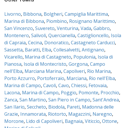
Livorno
,
Bibbona
,
Bolgheri
,
Campiglia Marittima
,
Marina di Bibbona
,
Piombino
,
Rosignano Marittimo
,
San Vincenzo
,
Suvereto
,
Venturina
,
Vada
,
Gabbro
,
Montenero
,
Salivoli
,
Quercianella
,
Castiglioncello
,
Isola
di Capraia
,
Cecina
,
Donoratico
,
Castagneto Carducci
,
Sassetta
,
Baratti
,
Elba
,
Collesalvetti
,
Antignano
,
Vicarello
,
Marina di Castagneto
,
Populonia
,
Isola di
Pianosa
,
Isola di Montecristo
,
Gorgona
,
Campo
nell'Elba
,
Marciana Marina
,
Capoliveri
,
Rio Marina
,
Porto Azzurro
,
Portoferraio
,
Marciana
,
Rio nell'Elba
,
Marina di Campo
,
Cavoli
,
Cavo
,
Chiessi
,
Fetovaia
,
Lacona
,
Marina di Campo
,
Poggio
,
Pomonte
,
Procchio
,
Zanca
,
San Martino
,
San Piero in Campo
,
Sant'Andrea
,
San Ilario
,
Seccheto
,
Biodola
,
Pareti
,
Madonna delle
Grazie
,
Innamorata
,
Riotorto
,
Magazzini
,
Naregno
,
Morcone
,
Lido di Capoliveri
,
Bagnaia
,
Viticcio
,
Ottone
,