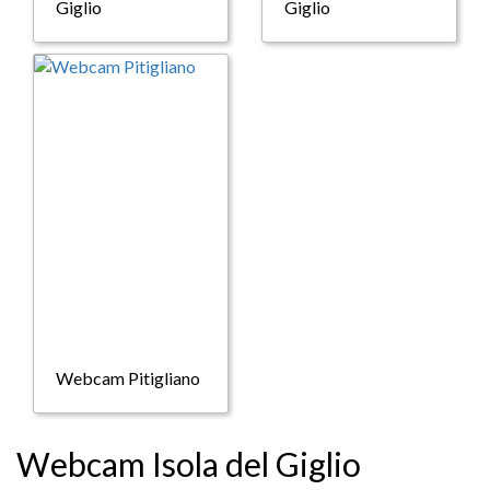
Giglio
Giglio
Webcam Pitigliano
Webcam Isola del Giglio