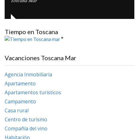
Toscana Mar
Tiempo en Toscana
°
Vacanciones Toscana Mar
Agencia Inmobiliaria
Apartamento
Apartamentos turisticos
Campamento
Casa rural
Centro de turismo
Compañía del vino
Habitación