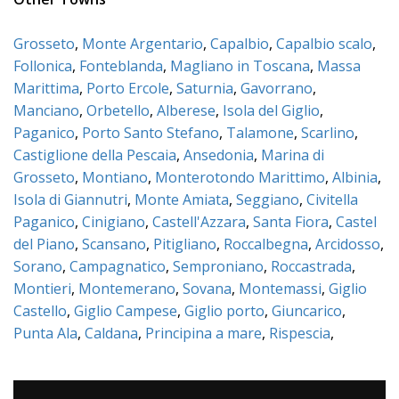
Grosseto
,
Monte Argentario
,
Capalbio
,
Capalbio scalo
,
Follonica
,
Fonteblanda
,
Magliano in Toscana
,
Massa
Marittima
,
Porto Ercole
,
Saturnia
,
Gavorrano
,
Manciano
,
Orbetello
,
Alberese
,
Isola del Giglio
,
Paganico
,
Porto Santo Stefano
,
Talamone
,
Scarlino
,
Castiglione della Pescaia
,
Ansedonia
,
Marina di
Grosseto
,
Montiano
,
Monterotondo Marittimo
,
Albinia
,
Isola di Giannutri
,
Monte Amiata
,
Seggiano
,
Civitella
Paganico
,
Cinigiano
,
Castell'Azzara
,
Santa Fiora
,
Castel
del Piano
,
Scansano
,
Pitigliano
,
Roccalbegna
,
Arcidosso
,
Sorano
,
Campagnatico
,
Semproniano
,
Roccastrada
,
Montieri
,
Montemerano
,
Sovana
,
Montemassi
,
Giglio
Castello
,
Giglio Campese
,
Giglio porto
,
Giuncarico
,
Punta Ala
,
Caldana
,
Principina a mare
,
Rispescia
,