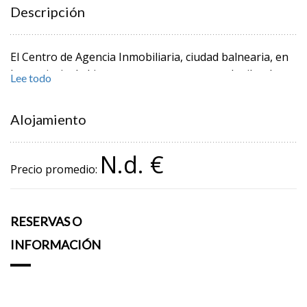
Descripción
El Centro de Agencia Inmobiliaria, ciudad balnearia, en
la provincia de Livorno es comprar-venta-alquiler de
Lee todo
casas y apartamentos en la Costa de los Etruscos, en
Toscana.
Alojamiento
N.d. €
Precio promedio:
RESERVAS O
INFORMACIÓN