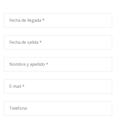
me parecieron bajas son ideales para largas caminatas
y natación en todas las de emergencia.
De frente se
puede tener de ud es de los establecimientos de baño
es libre de la playa.